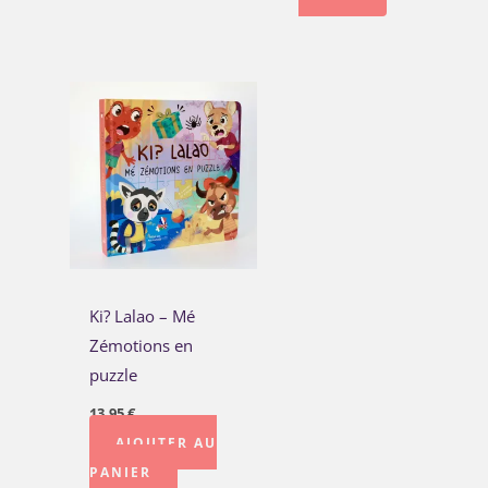
Ki? Lalao – Mé
Zémotions en
puzzle
13,95
€
AJOUTER AU
PANIER