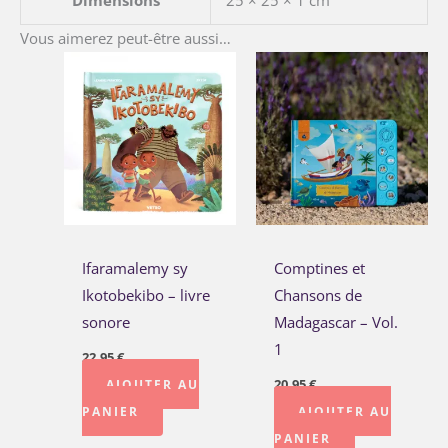
Dimensions
25 × 25 × 1 cm
Vous aimerez peut-être aussi…
Ifaramalemy sy
Comptines et
Ikotobekibo – livre
Chansons de
sonore
Madagascar – Vol.
1
22,95
€
20,95
€
AJOUTER AU
PANIER
AJOUTER AU
PANIER