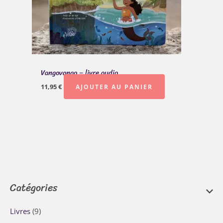
Vangovango – livre audio
11,95
€
AJOUTER AU PANIER
Catégories
Livres
(9)